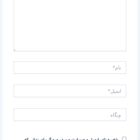
نام*
ایمیل*
وبگاه